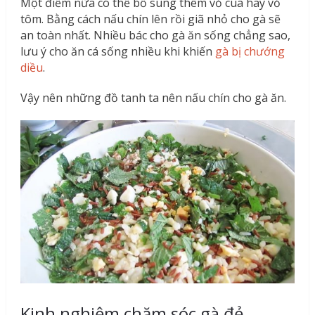
Một điểm nữa có thể bổ sung thêm vỏ cua hay vỏ
tôm. Bằng cách nấu chín lên rồi giã nhỏ cho gà sẽ
an toàn nhất. Nhiều bác cho gà ăn sống chẳng sao,
lưu ý cho ăn cá sống nhiều khi khiến
gà bị chướng
diều
.
Vậy nên những đồ tanh ta nên nấu chín cho gà ăn.
Kinh nghiệm chăm sóc gà đẻ