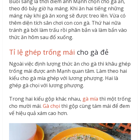
Buổi sáng là thời điểm anh Mạnh chọn cho gà ăn,
theo đó bảy giờ hạ máng. Khi ăn hai tiếng những
máng này khi gà ăn xong sẽ được treo lên. Vừa có
thêm diện tích sân chơi con con gà. Thứ hai nữa
tránh gà bới làm trấu rồi phân bắn và làm bẩn vào
thức ăn hôm sau đổ xuống.
Tỉ lệ ghép trống mái
cho gà đẻ
Ngoài việc định lượng thức ăn cho gà thì khâu ghép
trống mái được anh Mạnh quan tâm. Làm theo hai
kiểu cho gà mía ghép với lương phượng. Hai là
ghép gà chọi với lương phượng.
Trong hai kiểu gộp khác nhau,
gà mía
thì một trống
cho mười mái.
Gà chọi
thì gộp cùng tám mái để đem
vể hiệu quả xám cao hơn.