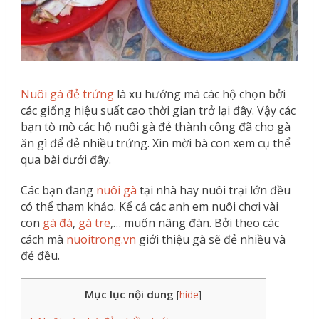
Nuôi gà đẻ trứng
là xu hướng mà các hộ chọn bởi
các giống hiệu suất cao thời gian trở lại đây. Vậy các
bạn tò mò các hộ nuôi gà đẻ thành công đã cho gà
ăn gì để đẻ nhiều trứng. Xin mời bà con xem cụ thể
qua bài dưới đây.
Các bạn đang
nuôi gà
tại nhà hay nuôi trại lớn đều
có thể tham khảo. Kể cả các anh em nuôi chơi vài
con
gà đá
,
gà tre
,… muốn nâng đàn. Bởi theo các
cách mà
nuoitrong.vn
giới thiệu gà sẽ đẻ nhiều và
đẻ đều.
Mục lục nội dung
[
hide
]