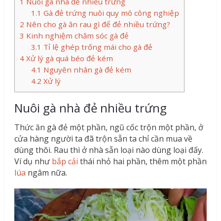
1
Nuôi gà nhà đẻ nhiều trứng
1.1
Gà đẻ trứng nuôi quy mô công nghiệp
2
Nên cho gà ăn rau gì để đẻ nhiều trứng?
3
Kinh nghiệm chăm sóc gà đẻ
3.1
Tỉ lệ ghép trống mái cho gà đẻ
4
Xử lý gà quá béo đẻ kém
4.1
Nguyên nhân gà đẻ kém
4.2
Xử lý
Nuôi gà nhà đẻ nhiều trứng
Thức ăn gà đẻ một phần, ngũ cốc trộn một phần, ở
cửa hàng người ta đã trộn sẵn ta chỉ cần mua về
dùng thôi. Rau thì ở nhà sẵn loại nào dùng loại đấy.
Ví dụ như
bắp cải
thái nhỏ hai phần, thêm một phần
lúa
ngâm nữa.