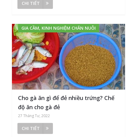
CHI TIẾT
GIA CẦM, KINH NGHIỆM CHĂN NUÔI
Cho gà ăn gì để đẻ nhiều trứng? Chế
độ ăn cho gà đẻ
27 Tháng Tư, 2022
CHI TIẾT