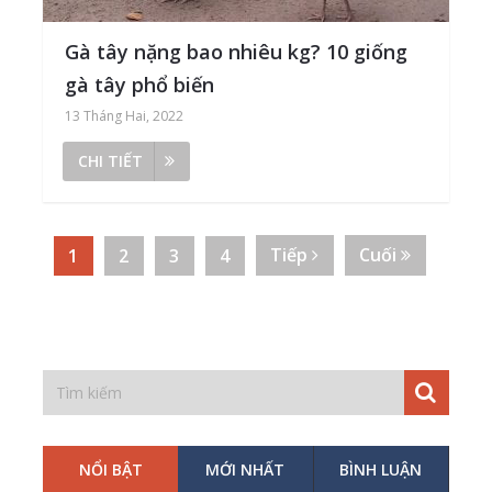
Gà tây nặng bao nhiêu kg? 10 giống
gà tây phổ biến
13 Tháng Hai, 2022
CHI TIẾT
Tiếp
Cuối
1
2
3
4
NỔI BẬT
MỚI NHẤT
BÌNH LUẬN