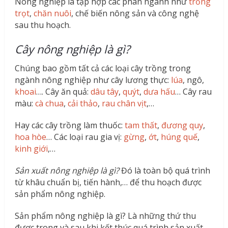
Nông nghiệp là tập hợp các phân ngành như
trồng
trọt
,
chăn nuôi
, chế biến nông sản và công nghệ
sau thu hoạch.
Cây nông nghiệp là gì?
Chúng bao gồm tất cả các loại cây trồng trong
ngành nông nghiệp như cây lương thực:
lúa
, ngô,
khoai
…. Cây ăn quả:
dâu tây
,
quýt
,
dưa hấu
… Cây rau
màu:
cà chua
,
cải thảo
,
rau chân vịt
,…
Hay các cây trồng làm thuốc:
tam thất
,
đương quy
,
hoa hòe
… Các loại rau gia vị:
gừng
,
ớt
,
húng quế
,
kinh giới
,…
Sản xuất nông nghiệp là gì?
Đó là toàn bộ quá trình
từ khâu chuẩn bị, tiến hành,… để thu hoạch được
sản phẩm nông nghiệp.
Sản phẩm nông nghiệp là gì? Là những thứ thu
được trong và sau khi kết thúc quá trình sản xuất