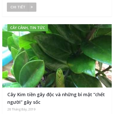
CHI TIẾT
CÂY CẢNH, TIN TỨC
Cây Kim tiền gây độc và những bí mật “chết
người” gây sốc
28 Tháng Bảy, 2019