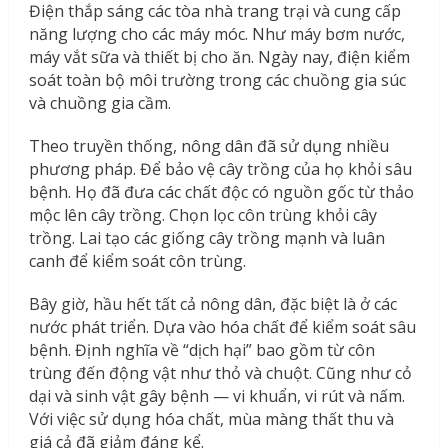
Điện thắp sáng các tòa nhà trang trại và cung cấp
năng lượng cho các máy móc. Như máy bơm nước,
máy vắt sữa và thiết bị cho ăn. Ngày nay, điện kiểm
soát toàn bộ môi trường trong các chuồng gia súc
và chuồng gia cầm.
Theo truyền thống, nông dân đã sử dụng nhiều
phương pháp. Để bảo vệ cây trồng của họ khỏi sâu
bệnh. Họ đã đưa các chất độc có nguồn gốc từ thảo
mộc lên cây trồng. Chọn lọc côn trùng khỏi cây
trồng. Lai tạo các giống cây trồng mạnh và luân
canh để kiểm soát côn trùng.
Bây giờ, hầu hết tất cả nông dân, đặc biệt là ở các
nước phát triển. Dựa vào hóa chất để kiểm soát sâu
bệnh. Định nghĩa về “dịch hại” bao gồm từ côn
trùng đến động vật như thỏ và chuột. Cũng như cỏ
dại và sinh vật gây bệnh — vi khuẩn, vi rút và nấm.
Với việc sử dụng hóa chất, mùa màng thất thu và
giá cả đã giảm đáng kể.