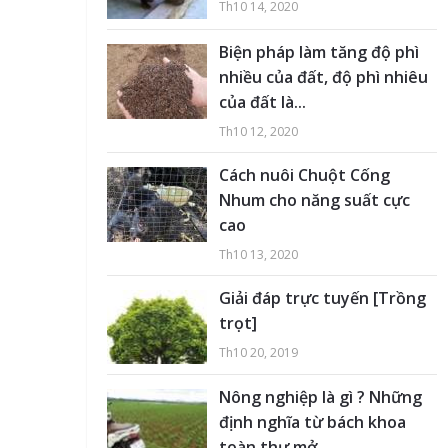
Th10 14, 2020
Biện pháp làm tăng độ phì
nhiều của đất, độ phì nhiêu
của đất là...
Th10 12, 2020
Cách nuôi Chuột Cống
Nhum cho năng suất cực
cao
Th10 13, 2020
Giải đáp trực tuyến [Trồng
trọt]
Th10 20, 2019
Nông nghiệp là gì ? Những
định nghĩa từ bách khoa
toàn thư mở