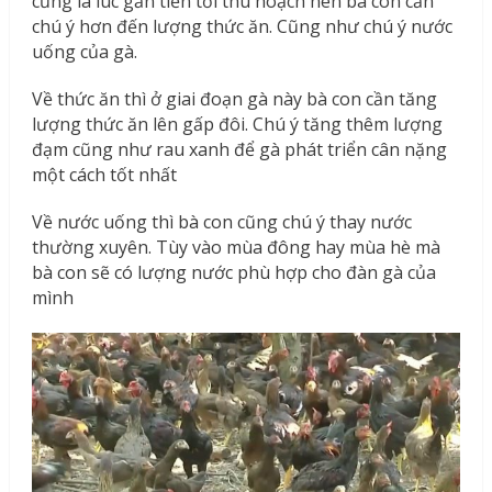
cũng là lúc gần tiến tới thu hoạch nên bà con cần
chú ý hơn đến lượng thức ăn. Cũng như chú ý nước
uống của gà.
Về thức ăn thì ở giai đoạn gà này bà con cần tăng
lượng thức ăn lên gấp đôi. Chú ý tăng thêm lượng
đạm cũng như rau xanh để gà phát triển cân nặng
một cách tốt nhất
Về nước uống thì bà con cũng chú ý thay nước
thường xuyên. Tùy vào mùa đông hay mùa hè mà
bà con sẽ có lượng nước phù hợp cho đàn gà của
mình