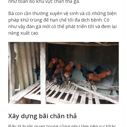
như toàn bộ khu vực chăn thả gà.
Bà con cần thường xuyên vệ sinh và có những biện
pháp khử trùng để hạn chế tối đa dịch bệnh. Có
như vậy đàn gà mới có thể phát triển tốt và đem lại
năng xuất cao
Xây dựng bãi chăn thả
Đây là bước quan trọng cũng như làm nên sự khác