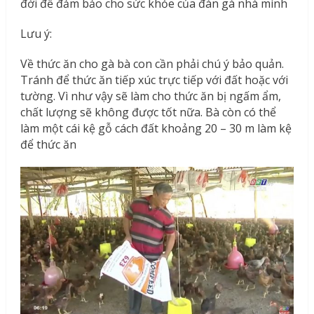
đời để đảm bảo cho sức khỏe của đàn gà nhà mình
Lưu ý:
Về thức ăn cho gà bà con cần phải chú ý bảo quản.
Tránh để thức ăn tiếp xúc trực tiếp với đất hoặc với
tường. Vì như vậy sẽ làm cho thức ăn bị ngấm ẩm,
chất lượng sẽ không được tốt nữa. Bà còn có thể
làm một cái kệ gỗ cách đất khoảng 20 – 30 m làm kệ
để thức ăn