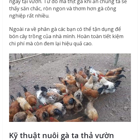
ngay tại vườn. Từ đó mà thịt gà khi ăn chúng ta sẽ
thấy săn chắc, ròn ngon và thơm hơn gà công
nghiệp rất nhiều.
Ngoài ra về phân gà các bạn có thể tận dụng để
bón cây trồng của nhà mình. Hoàn toàn tiết kiệm
chi phí mà còn đem lại hiệu quả cao.
Kỹ thuật nuôi gà ta thả vườn