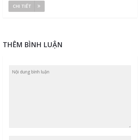
CHI TIẾT
THÊM BÌNH LUẬN