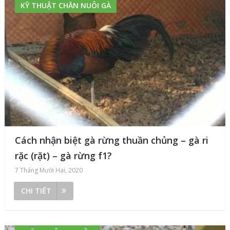
KỸ THUẬT CHĂN NUÔI GÀ
Cách nhận biệt gà rừng thuần chủng – gà ri
rặc (rặt) – gà rừng f1?
7 Tháng Mười Hai, 2020
CHI TIẾT