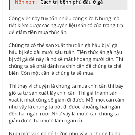
Nên xem:
Cách trị bệnh phù đầu ở gà
Công việc này tuy tốn nhiều công sức. Nhưng mà
tiết kiệm được các nguyên liệu sẵn có của trang trại
để giảm tiền mua thức ăn.
Chúng ta có thể sản xuất thức ăn gà hậu bị vì gà
hậu bị kéo dài mười sáu tuần. Tiền thức ăn gà hậu
bị với gà đẻ này là nó sẽ mất khoảng mười cân. Thì
chúng ta sẽ phải dành ra chín cân để chúng ta chế
biến. Còn một cân là chúng ta sẽ mua.
Thì thay vì chuyện là chúng ta mua chín cân thì bây
giồ ta tự sản xuất lấy chín cân. Thì giá thành sản
xuất ít nhất cũng sẽ giảm đi được. Mỗi một cân cám
như vậy là chúng ta bớt đi được khoảng hai ngàn
đến hai ngàn rưỡi. Như vậy là mười cân chúng ta
giảm được hai mươi lăm ngàn rồi.
Nuôi một vạn gà đẻ trứng như vậy là chúng ta đã