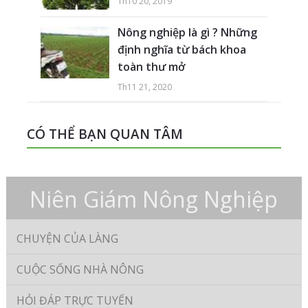
Th10 20, 2019
Nông nghiệp là gì ? Những
định nghĩa từ bách khoa
toàn thư mở
Th11 21, 2020
CÓ THỂ BẠN QUAN TÂM
Niên Giám Nông Nghiệp
CHUYỆN CỦA LÀNG
CUỘC SỐNG NHÀ NÔNG
HỎI ĐÁP TRỰC TUYẾN