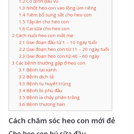
1.2
Cố định đầu vú
1.3
Nhốt heo con vào lồng úm riêng
1.4
Tiêm bổ sung sắt cho heo con
1.5
Tập ăn cho heo con
1.6
Cai sữa cho heo con
2
Cách nuôi heo con mất mẹ
2.1
Giai đoạn đầu từ 1 – 10 ngày tuổi
2.2
Giai đoạn heo con từ 11 – 20 ngày tuổi
2.3
Giai đoạn heo con từ 40 – 60 ngày
3
Các bệnh thường gặp ở heo con
3.1
Bệnh tai xanh
3.2
Bệnh dịch tả
3.3
Bệnh tụ huyết trùng
3.4
Bệnh bị phù đầu
3.5
Bệnh ỉa chảy phân trắng
3.6
Bệnh thương hàn
Cách chăm sóc heo con mới đẻ
Cho heo con bú sữa đầu