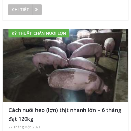
CHI TIẾT
KỸ THUẬT CHĂN NUÔI LỢN
Cách nuôi heo (lợn) thịt nhanh lớn – 6 tháng
đạt 120kg
27 Tháng Một, 2021