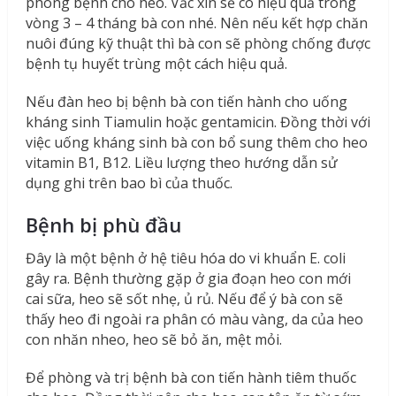
phòng bệnh cho heo. Vắc xin sẽ có hiệu quả trong
vòng 3 – 4 tháng bà con nhé. Nên nếu kết hợp chăn
nuôi đúng kỹ thuật thì bà con sẽ phòng chống được
bệnh tụ huyết trùng một cách hiệu quả.
Nếu đàn heo bị bệnh bà con tiến hành cho uống
kháng sinh Tiamulin hoặc gentamicin. Đồng thời với
việc uống kháng sinh bà con bổ sung thêm cho heo
vitamin B1, B12. Liều lượng theo hướng dẫn sử
dụng ghi trên bao bì của thuốc.
Bệnh bị phù đầu
Đây là một bệnh ở hệ tiêu hóa do vi khuẩn E. coli
gây ra. Bệnh thường gặp ở gia đoạn heo con mới
cai sữa, heo sẽ sốt nhẹ, ủ rủ. Nếu để ý bà con sẽ
thấy heo đi ngoài ra phân có màu vàng, da của heo
con nhăn nheo, heo sẽ bỏ ăn, mệt mỏi.
Để phòng và trị bệnh bà con tiến hành tiêm thuốc