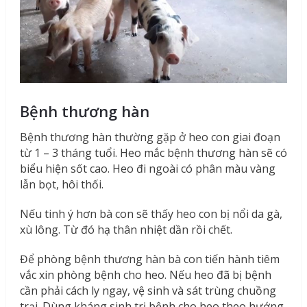
Bệnh thương hàn
Bệnh thương hàn thường gặp ở heo con giai đoạn
từ 1 – 3 tháng tuổi. Heo mắc bệnh thương hàn sẽ có
biểu hiện sốt cao. Heo đi ngoài có phân màu vàng
lẫn bọt, hôi thối.
Nếu tinh ý hơn bà con sẽ thấy heo con bị nổi da gà,
xù lông. Từ đó hạ thân nhiệt dần rồi chết.
Để phòng bệnh thương hàn bà con tiến hành tiêm
vắc xin phòng bệnh cho heo. Nếu heo đã bị bệnh
cần phải cách ly ngay, vệ sinh và sát trùng chuồng
trại. Dùng kháng sinh trị bệnh cho heo theo hướng