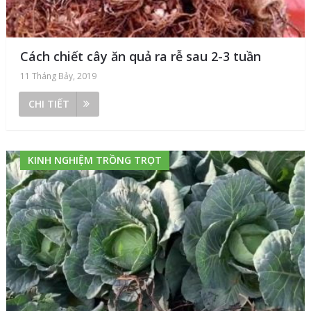
Cách chiết cây ăn quả ra rễ sau 2-3 tuần
11 Tháng Bảy, 2019
CHI TIẾT
KINH NGHIỆM TRỒNG TRỌT