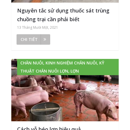
Nguyên tắc sử dụng thuốc sát trùng
chuồng trại cần phải biết
13 Tháng Mười Một, 2021
CHI TIẾT
CHĂN NUÔI, KINH NGHIỆM CHĂN NUÔI, KỸ
THUẬT CHĂN NUÔI LỢN, LỢN
Cách vỗ béo lợn hiệu quả