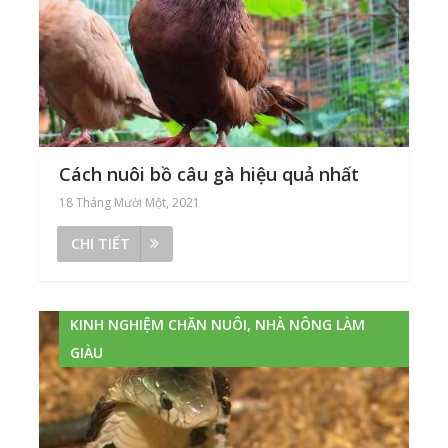
Cách nuôi bồ câu gà hiệu quả nhất
18 Tháng Mười Một, 2021
CHI TIẾT
KINH NGHIỆM CHĂN NUÔI, NHÀ NÔNG LÀM
GIÀU