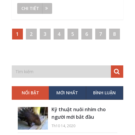
CHI TIẾT
1
2
3
4
5
6
7
8
NỔI BẬT
MỚI NHẤT
BÌNH LUẬN
Kỹ thuật nuôi nhím cho
người mới bắt đầu
Th10 14, 2020