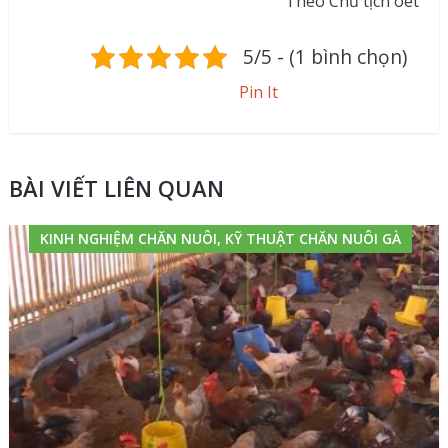
Theo Chủ tịch oét
5/5 - (1 bình chọn)
Pin It
BÀI VIẾT LIÊN QUAN
KINH NGHIỆM CHĂN NUÔI, KỸ THUẬT CHĂN NUÔI GÀ