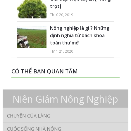
trọt]
Th10 20, 2019
Nông nghiệp là gì ? Những
định nghĩa từ bách khoa
toàn thư mở
Th11 21, 2020
CÓ THỂ BẠN QUAN TÂM
Niên Giám Nông Nghiệp
CHUYỆN CỦA LÀNG
CUỘC SỐNG NHÀ NÔNG