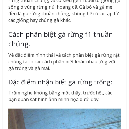
rừng thuần chủng, và có kiểu gen 100% từ giống gà
sống ở vùng rừng núi hoang dã. Gà bố và gà mẹ
đều là gà rừng thuần chủng, không hề có lai tạp từ
các giống hay chủng gà khác.
Cách phân biệt gà rừng f1 thuần
chủng.
Về đặc điểm hình thái và cách phân biệt gà rừng rặt,
chúng ta có các cách phân biệt khác nhau ứng với
gà trống và gà mái.
Đặc điểm nhận biết gà rừng trống:
Trăm nghe không bằng một thấy, trước hết, các
bạn quan sát hình ảnh minh họa dưới đây.