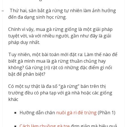
–
Thứ hai, săn bắt gà rừng tự nhiên làm ảnh hưởng
đến đa dạng sinh học rừng.
Chính vì vậy, mua gà rừng giống là một giải pháp
tuyệt vời, và với nhiều người, gần như đây là giải
pháp duy nhất.
Tuy nhiên, một bài toán mới đặt ra: Làm thế nào để
biết gà mình mua là gà rừng thuần chủng hay
không? Gà rừng (ri) rặt có những đặc điểm gì nổi
bật để phân biệt?
Có một sự thật là đa số “gà rừng” bán trên thị
trường đều có pha tạp với gà nhà hoặc các giống
khác
Hưỡng dẫn chăn
nuôi gà ri đẻ trứng
(Phần 1)
Cách làm chuồng gà tre
đơn giản mà hiệu quả