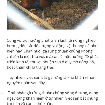
Cùng với xu hướng phát triển kinh tế nông nghiệp
hướng đến các đối tượng là động vật hoang dã như
hiện nay. Chăn nuôi gà rừng thuần chủng không
chỉ còn là một thú vui, mà còn là một hướng để phát
triển kinh tế, thu lợi nhuận cao ở quy mô nông hộ,
hoặc thậm chí là trang trại.
Tuy nhiên, việc săn bắt gà rừng là khó khăn vì hai
nguyên nhân sau đây:
–
Thứ nhất, gà rừng thuần chủng sống ở rừng, đang
ngày càng khan hiếm ở tự nhiên, việc săn bắt chúng
trở nên vô cùng khó khăn.