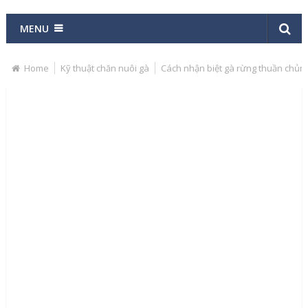
MENU
Home
Kỹ thuật chăn nuôi gà
Cách nhận biệt gà rừng thuần chủng –