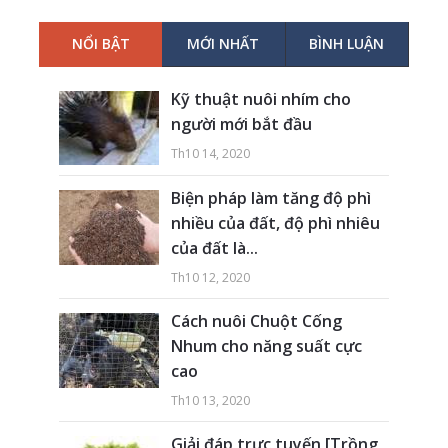
NỔI BẬT
MỚI NHẤT
BÌNH LUẬN
Kỹ thuật nuôi nhím cho
người mới bắt đầu
Th10 14, 2020
Biện pháp làm tăng độ phì
nhiều của đất, độ phì nhiêu
của đất là...
Th10 12, 2020
Cách nuôi Chuột Cống
Nhum cho năng suất cực
cao
Th10 13, 2020
Giải đáp trực tuyến [Trồng