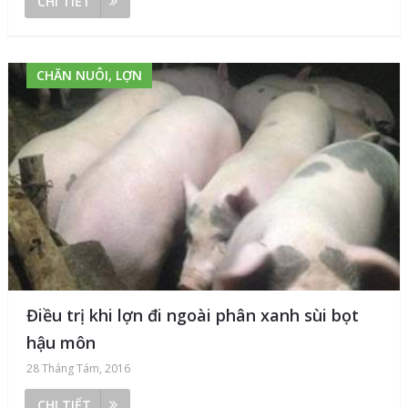
CHI TIẾT
CHĂN NUÔI, LỢN
Điều trị khi lợn đi ngoài phân xanh sùi bọt
hậu môn
28 Tháng Tám, 2016
CHI TIẾT