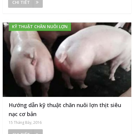
CHI TIẾT
KỸ THUẬT CHĂN NUÔI LỢN
Hướng dẫn kỹ thuật chăn nuôi lợn thịt siêu
nạc cơ bản
15 Tháng Bảy, 2016