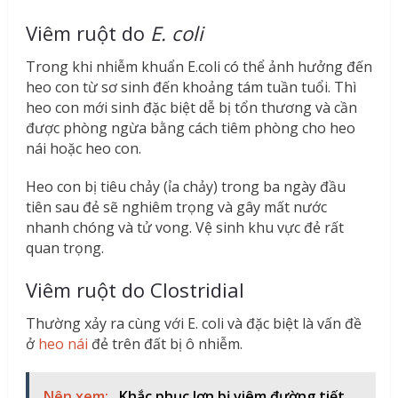
Viêm ruột do
E. coli
Trong khi nhiễm khuẩn E.coli có thể ảnh hưởng đến
heo con từ sơ sinh đến khoảng tám tuần tuổi. Thì
heo con mới sinh đặc biệt dễ bị tổn thương và cần
được phòng ngừa bằng cách tiêm phòng cho heo
nái hoặc heo con.
Heo con bị tiêu chảy (ỉa chảy) trong ba ngày đầu
tiên sau đẻ sẽ nghiêm trọng và gây mất nước
nhanh chóng và tử vong. Vệ sinh khu vực đẻ rất
quan trọng.
Viêm ruột do Clostridial
Thường xảy ra cùng với E. coli và đặc biệt là vấn đề
ở
heo nái
đẻ trên đất bị ô nhiễm.
Nên xem:
Khắc phục lợn bị viêm đường tiết