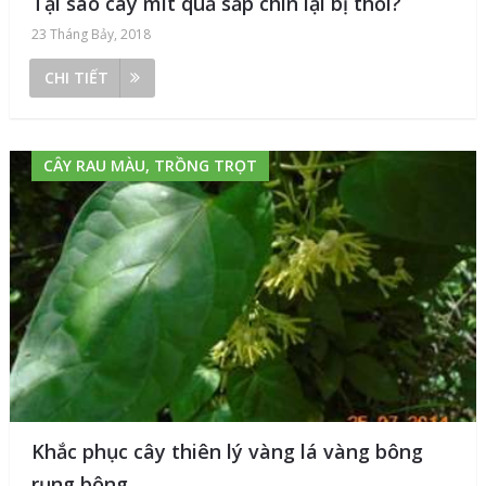
Tại sao cây mít quả sắp chín lại bị thối?
23 Tháng Bảy, 2018
CHI TIẾT
CÂY RAU MÀU, TRỒNG TRỌT
Khắc phục cây thiên lý vàng lá vàng bông
rụng bông