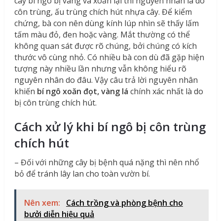
cây bí ngô bị vàng và xoăn lại thì nguyên nhân là do
côn trùng, ấu trùng chích hút nhựa cây. Để kiểm
chứng, bà con nên dùng kính lúp nhìn sẽ thấy lấm
tấm màu đỏ, đen hoặc vàng. Mắt thường có thể
không quan sát được rõ chúng, bởi chúng có kích
thước vô cùng nhỏ. Có nhiều bà con dù đã gặp hiện
tượng này nhiều lần nhưng vẫn không hiểu rõ
nguyên nhân do đâu. Vậy câu trả lời nguyên nhân
khiến
bí ngô xoăn đọt, vàng lá
chính xác nhất là do
bị côn trùng chích hút.
Cách xử lý khi bí ngô bị côn trùng
chích hút
– Đối với những cây bị bệnh quá nặng thì nên nhổ
bỏ để tránh lây lan cho toàn vườn bí.
Nên xem:
Cách trồng và phòng bệnh cho
bưởi diễn hiệu quả