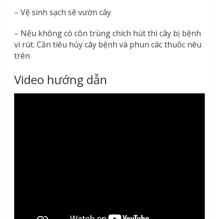
– Vệ sinh sạch sẽ vườn cây
– Nếu không có côn trùng chích hút thì cây bị bệnh
vi rút. Cần tiêu hủy cây bệnh và phun các thuốc nêu
trên
Video hướng dẫn