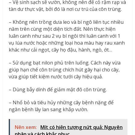
– Vệ sinh sạch sẽ vườn, không nên để cỏ rậm rạp và
tàn dư thực vật, bởi đó là nơi cư trú của côn trùng.
– Không nên trồng dưa leo và bí ngô liên tục nhiều
năm trên cùng một diện tích đất. Nên thực hiện
luân canh như sau 2 vụ bí ngôi thì luân canh với 1
vụ lúa nước hoặc những loại hoa màu hay rau xanh
khác như cải ngọt, cây họ đậu, hành, ngò, ớt…
– Sử dụng bạt nilon phủ trên luống. Cách này vừa
giúp hạn chế côn trùng chích hút gây hại cho cây,
vừa giúp tiết kiệm nước tưới cây hiệu quả.
– Dùng bẫy dính để giảm mật đô côn trùng.
– Nhổ bỏ và tiêu hủy những cây bệnh nặng để
ngăn bệnh lây lan sang khắp vườn.
Nên xem:
Mít có hiện tượng nứt quả: Nguyên
nhân và cách khắc phục