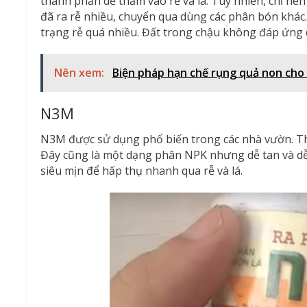
thành phần dễ thấm vào rễ và lá. Tuy nhiên, chỉ nên 
đã ra rễ nhiều, chuyển qua dùng các phân bón khác.
trạng rễ quá nhiều. Đất trong chậu không đáp ứng d
Nên xem:
Biện pháp hạn chế rụng quả non ch
N3M
N3M được sử dụng phổ biến trong các nhà vườn. T
Đây cũng là một dạng phân NPK nhưng dễ tan và dễ
siêu mịn để hấp thụ nhanh qua rễ và lá.