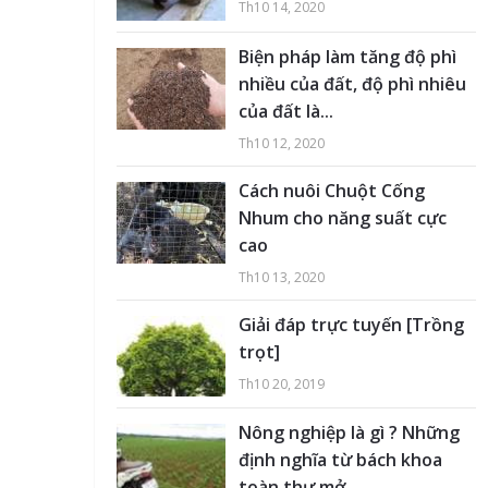
Th10 14, 2020
Biện pháp làm tăng độ phì
nhiều của đất, độ phì nhiêu
của đất là...
Th10 12, 2020
Cách nuôi Chuột Cống
Nhum cho năng suất cực
cao
Th10 13, 2020
Giải đáp trực tuyến [Trồng
trọt]
Th10 20, 2019
Nông nghiệp là gì ? Những
định nghĩa từ bách khoa
toàn thư mở