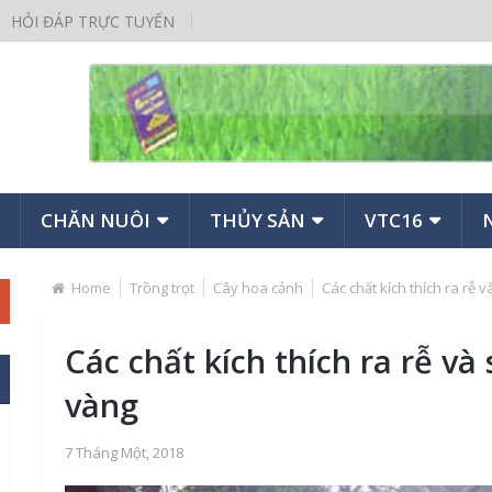
HỎI ĐÁP TRỰC TUYẾN
CHĂN NUÔI
THỦY SẢN
VTC16
Home
Trồng trọt
Cây hoa cảnh
Các chất kích thích ra rễ 
Các chất kích thích ra rễ và
vàng
7 Tháng Một, 2018