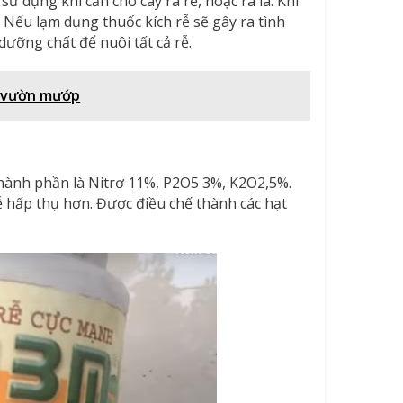
sử dụng khi cần cho cây ra rễ, hoặc ra lá. Khi
 Nếu lạm dụng thuốc kích rễ sẽ gây ra tình
ưỡng chất để nuôi tất cả rễ.
o vườn mướp
hành phần là Nitrơ 11%, P2O5 3%, K2O2,5%.
 hấp thụ hơn. Được điều chế thành các hạt