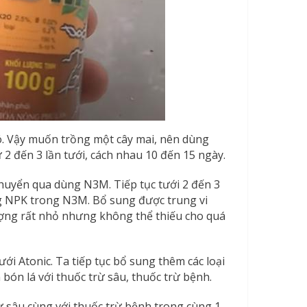
ó. Vậy muốn trồng một cây mai, nên dùng
ừ 2 đến 3 lần tưới, cách nhau 10 đến 15 ngày.
 chuyển qua dùng N3M. Tiếp tục tưới 2 đến 3
ng NPK trong N3M. Bổ sung được trung vi
ượng rất nhỏ nhưng không thể thiếu cho quá
ới Atonic. Ta tiếp tục bổ sung thêm các loại
bón lá với thuốc trừ sâu, thuốc trừ bệnh.
ừ sâu cùng với thuốc trừ bệnh trong cùng 1