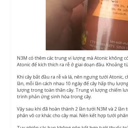
N3M có thêm các trung vi lượng mà Atonic không c
Atonic để kích thích ra rễ ở giai doạn đầu. Khoảng t
Khi cây bắt đầu ra rễ và lá, nên ngưng tưới Atonic,
lần, mỗi lần cách nhau 10 ngày để cây hấp thụ lượ
lượng trong toàn thân cây. Trung vi lượng chiếm l
trình phản ứng sinh hóa trong cây.
Vậy sau khi đã hoàn thành 2 lần tưới N3M và 2 lần tư
phân vô cơ khác cho cây mai. Nên kết hợp tưới phân 
Tuy nhiên các bạn không nên kết hợp tưới thuốc tr