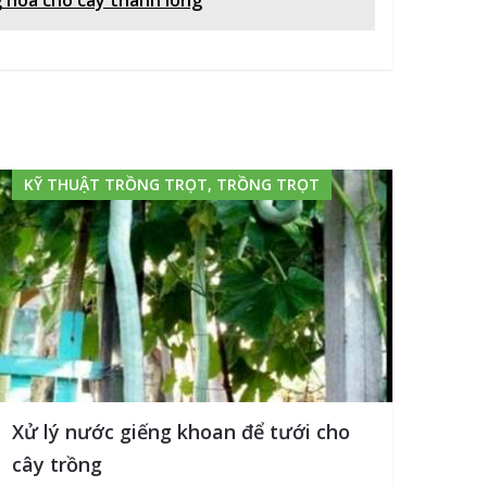
KỸ THUẬT TRỒNG TRỌT, TRỒNG TRỌT
Xử lý nước giếng khoan để tưới cho
cây trồng