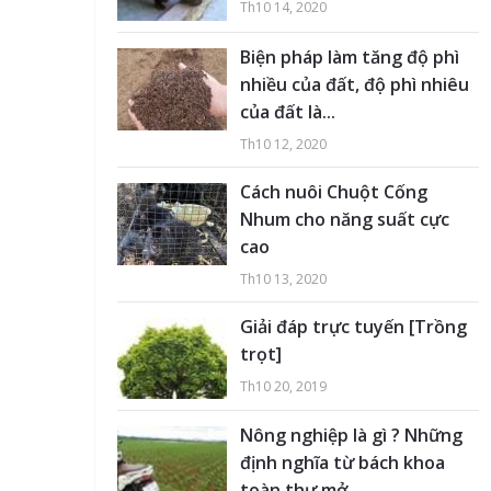
Th10 14, 2020
Biện pháp làm tăng độ phì
nhiều của đất, độ phì nhiêu
của đất là...
Th10 12, 2020
Cách nuôi Chuột Cống
Nhum cho năng suất cực
cao
Th10 13, 2020
Giải đáp trực tuyến [Trồng
trọt]
Th10 20, 2019
Nông nghiệp là gì ? Những
định nghĩa từ bách khoa
toàn thư mở