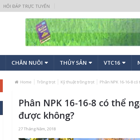
HỎI ĐÁP TRỰC TUYẾN
CHĂN NUÔI
THỦY SẢN
VTC16
Home
Trồng trọt
Kỹ thuật trồng trọt
Phân NPK 16-16-8 có 
Phân NPK 16-16-8 có thể ng
được không?
27 Tháng Năm, 2018