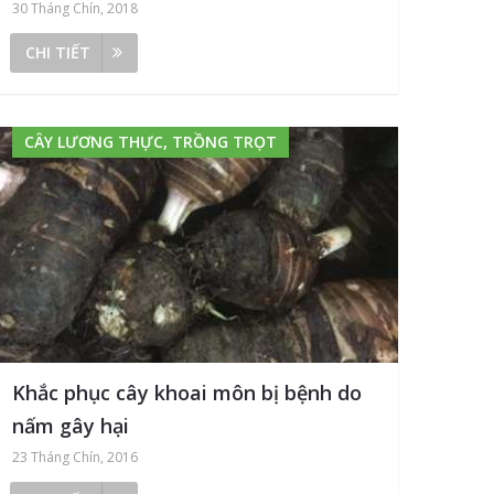
30 Tháng Chín, 2018
CHI TIẾT
CÂY LƯƠNG THỰC, TRỒNG TRỌT
Khắc phục cây khoai môn bị bệnh do
nấm gây hại
23 Tháng Chín, 2016