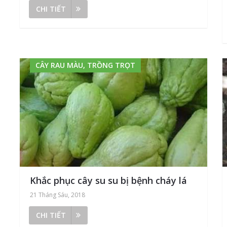
CHI TIẾT
CÂY RAU MÀU, TRỒNG TRỌT
Khắc phục cây su su bị bệnh cháy lá
21 Tháng Sáu, 2018
CHI TIẾT