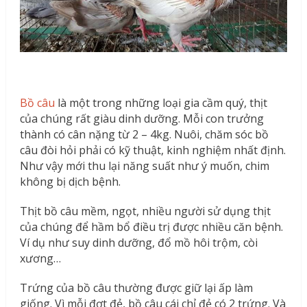
Bồ câu
là một trong những loại gia cầm quý, thịt
của chúng rất giàu dinh dưỡng. Mỗi con trưởng
thành có cân nặng từ 2 – 4kg. Nuôi, chăm sóc bồ
câu đòi hỏi phải có kỹ thuật, kinh nghiệm nhất định.
Như vậy mới thu lại năng suất như ý muốn, chim
không bị dịch bệnh.
Thịt bồ câu mềm, ngọt, nhiều người sử dụng thịt
của chúng để hầm bổ điều trị được nhiều căn bệnh.
Ví dụ như suy dinh dưỡng, đổ mồ hôi trộm, còi
xương…
Trứng của bồ câu thường được giữ lại ấp làm
giống. Vì mỗi đợt đẻ, bồ câu cái chỉ đẻ có 2 trứng. Và