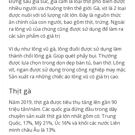
Đứng sau gia súc, gia cầm là loại thịt phổ biển được
nhiều người ưa chuộng trên thế giới. Gà, vịt là 2 loại
được nuôi với số lượng rất lớn. Đây là nguồn thức
ăn chính của con người, bao gồm thịt, trứng. Ngoài
ra lông vũ của chúng cũng được sử dụng để làm ra
các sản phẩm có giá trị
Ví dụ như lông vũ gà, lông đuôi được sử dụng làm
thành chổi lông gà. Giúp quét phẩy bụi. Thường
được lựa chọn trong dọn dẹp bàn tủ, ban thờ. Lông
vịt, ngan được sử dụng trong công nghiệp may mặc.
Sản xuất ra những chiếc áo lông vũ có giá trị cao.
Thịt gà
Năm 2019, thịt gà được tiêu thụ tăng lên gần 90
triệu tấn/năm. Các quốc gia đứng đầu trong dây
chuyền sản xuất thịt gà lớn nhất gồm có: Trung
Quốc, 17%, Mỹ 21%, Úc 16% và khối các nước Liên
minh châu Âu là 13%.