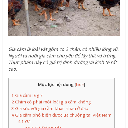
Gia cầm là loài vật gồm có 2 chân, có nhiều lông vũ.
Người ta nuôi gia cầm chủ yếu để lấy thịt và trứng.
Thực phẩm này có giá trị dinh dưỡng và kinh tế rất
cao.
Mục lục nội dung
[
hide
]
1
Gia cầm là gì?
2
Chim có phải một loài gia cầm không
3
Gia súc với gia cầm khác nhau ở đâu
4
Gia cầm phổ biến được ưa chuộng tại Việt Nam
4.1
Gà
4.1.1
Gà Đông Tảo