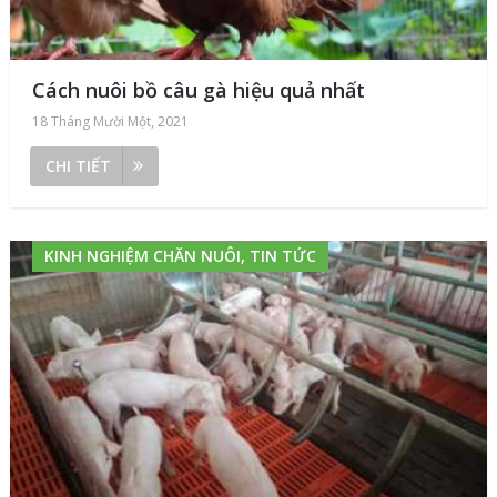
Cách nuôi bồ câu gà hiệu quả nhất
18 Tháng Mười Một, 2021
CHI TIẾT
KINH NGHIỆM CHĂN NUÔI, TIN TỨC