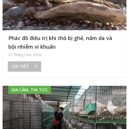
Phác đồ điều trị khi thỏ bị ghẻ, nấm da và
bội nhiễm vi khuẩn
21 Tháng Chín, 2016
CHI TIẾT
GIA CẦM, TIN TỨC