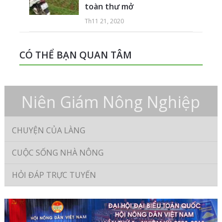
toàn thư mở
Th11 21, 2020
CÓ THỂ BẠN QUAN TÂM
Niên Giám Nông Nghiệp
CHUYỆN CỦA LÀNG
CUỘC SỐNG NHÀ NÔNG
HỎI ĐÁP TRỰC TUYẾN