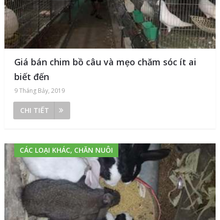
Giá bán chim bồ câu và mẹo chăm sóc ít ai
biết đến
9 Tháng Bảy, 2019
CHI TIẾT
CÁC LOẠI KHÁC, CHĂN NUÔI