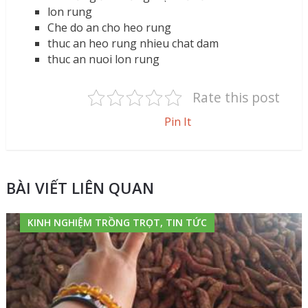
lon rung
Che do an cho heo rung
thuc an heo rung nhieu chat dam
thuc an nuoi lon rung
Rate this post
Pin It
BÀI VIẾT LIÊN QUAN
KINH NGHIỆM TRỒNG TRỌT, TIN TỨC