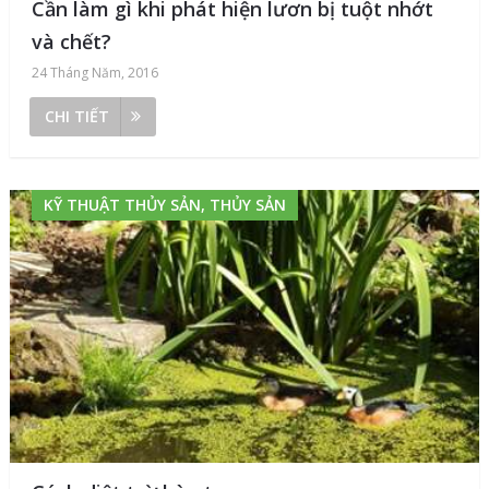
Cần làm gì khi phát hiện lươn bị tuột nhớt
và chết?
24 Tháng Năm, 2016
CHI TIẾT
KỸ THUẬT THỦY SẢN, THỦY SẢN