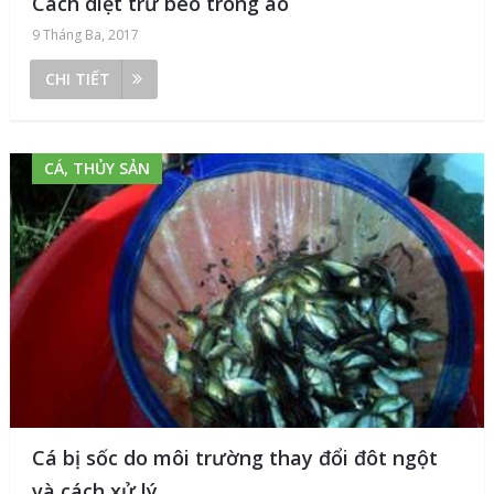
Cách diệt trừ bèo trong ao
9 Tháng Ba, 2017
CHI TIẾT
CÁ, THỦY SẢN
Cá bị sốc do môi trường thay đổi đôt ngột
và cách xử lý