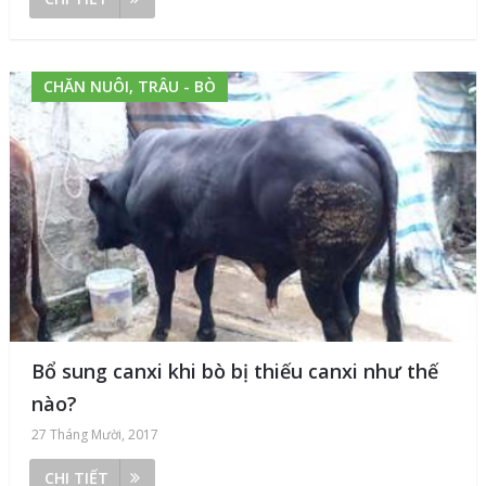
CHĂN NUÔI, TRÂU - BÒ
Bổ sung canxi khi bò bị thiếu canxi như thế
nào?
27 Tháng Mười, 2017
CHI TIẾT