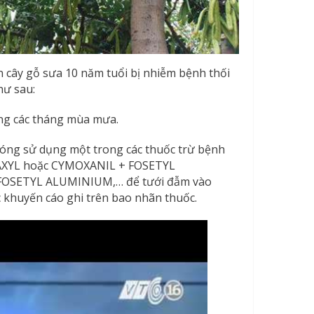
n cây gỗ sưa 10 năm tuổi bị nhiễm bệnh thối
hư sau:
ong các tháng mùa mưa.
chóng sử dụng một trong các thuốc trừ bệnh
AXYL hoặc CYMOXANIL + FOSETYL
OSETYL ALUMINIUM,… để tưới đẫm vào
c khuyến cáo ghi trên bao nhãn thuốc.