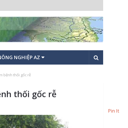
NÔNG NGHIỆP AZ
ễm bệnh thối gốc rễ
ệnh thối gốc rễ
Pin It