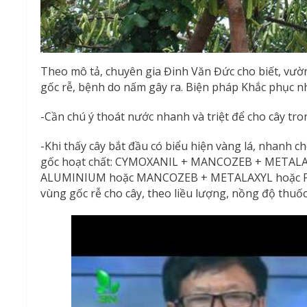
Theo mô tả, chuyên gia Đinh Văn Đức cho biết, vườ
gốc rễ, bệnh do nấm gây ra. Biện pháp Khắc phục n
-Cần chú ý thoát nước nhanh và triệt để cho cây tr
-Khi thấy cây bắt đầu có biểu hiện vàng lá, nhanh 
gốc hoạt chất: CYMOXANIL + MANCOZEB + METAL
ALUMINIUM hoặc MANCOZEB + METALAXYL hoặc F
vùng gốc rễ cho cây, theo liều lượng, nồng độ thuố