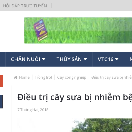
HỎI ĐÁP TRỰC TUYẾN
CHĂN NUÔI
THỦY SẢN
VTC16
Home
Trồng trọt
Cây công nghiệp
Điều trị cây sưa bị nhi
Điều trị cây sưa bị nhiễm b
7 Tháng Hai, 2018