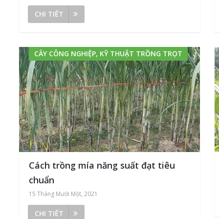
CHI TIẾT
CÂY CÔNG NGHIỆP, KỸ THUẬT TRỒNG TRỌT
Cách trồng mía năng suất đạt tiêu
chuẩn
15 Tháng Mười Một, 2021
CHI TIẾT