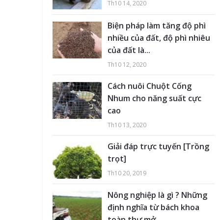
Th10 14, 2020
Biện pháp làm tăng độ phì
nhiều của đất, độ phì nhiêu
của đất là...
Th10 12, 2020
Cách nuôi Chuột Cống
Nhum cho năng suất cực
cao
Th10 13, 2020
Giải đáp trực tuyến [Trồng
trọt]
Th10 20, 2019
Nông nghiệp là gì ? Những
định nghĩa từ bách khoa
toàn thư mở