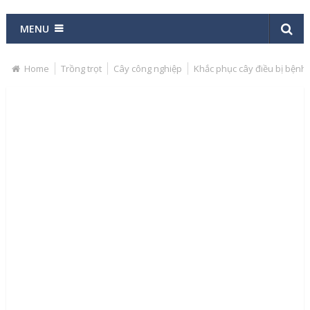
MENU
Home
Trồng trọt
Cây công nghiệp
Khắc phục cây điều bị bệnh v