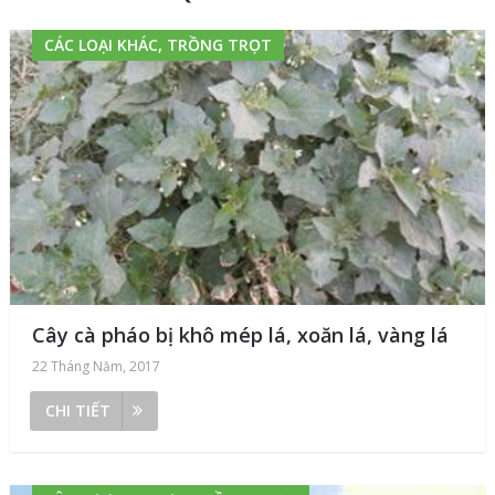
CÁC LOẠI KHÁC, TRỒNG TRỌT
Cây cà pháo bị khô mép lá, xoăn lá, vàng lá
22 Tháng Năm, 2017
CHI TIẾT