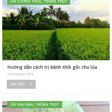
CÂY LƯƠNG THỰC, TRỒNG TRỌT
Hướng dẫn cách trị bệnh thối gốc cho lúa
14 Tháng Ba, 2018
CHI TIẾT
CÂY RAU MÀU, TRỒNG TRỌT