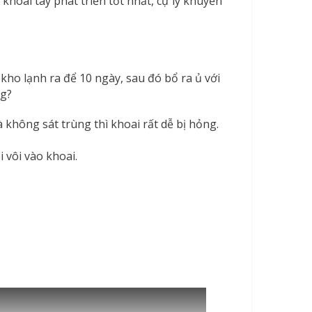
khoai tây phát triển tốt nhất, cự ly khuyến
 kho lạnh ra để 10 ngày, sau đó bổ ra ủ với
ng?
không sát trùng thì khoai rất dễ bị hỏng.
 vôi vào khoai.