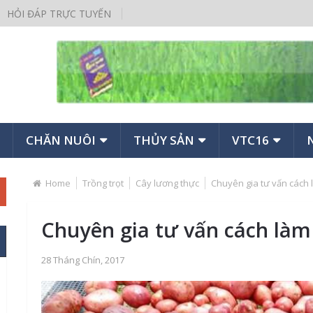
HỎI ĐÁP TRỰC TUYẾN
CHĂN NUÔI
THỦY SẢN
VTC16
Home
Trồng trọt
Cây lương thực
Chuyên gia tư vấn cách
Chuyên gia tư vấn cách là
28 Tháng Chín, 2017