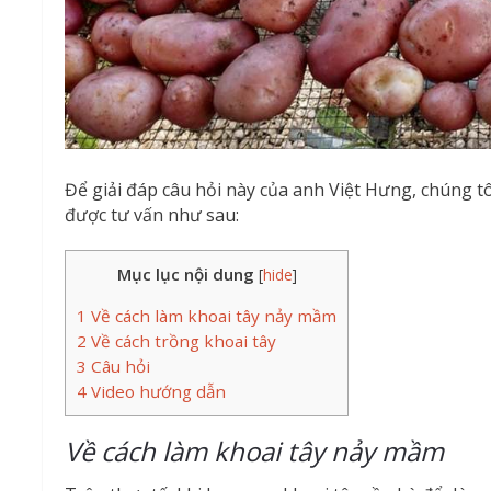
Để giải đáp câu hỏi này của anh Việt Hưng, chúng tô
được tư vấn như sau:
Mục lục nội dung
[
hide
]
1
Về cách làm khoai tây nảy mầm
2
Về cách trồng khoai tây
3
Câu hỏi
4
Video hướng dẫn
Về cách làm khoai tây nảy mầm