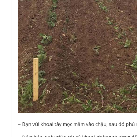
– Bạn vùi khoai tây mọc mầm vào chậu, sau đó phủ