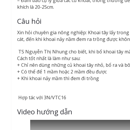
– Đảm bảo cự ly giữa các củ khoai, thông thường để 
khích là 20-25cm.
Câu hỏi
Xin hỏi chuyên gia nông nghiệp: Khoai tây lấy trong
cát, đến khi khoai nảy nầm đem ra trồng được khô
TS Nguyễn Thị Nhung cho biết, khi bổ khoai tây mà 
Cách tốt nhất là làm như sau:
+ Chỉ nên dùng những củ khoai tây nhỏ, bổ ra và bôi
+ Có thể để 1 mầm hoặc 2 mầm đều được
+ Khi khoai nảy mầm thì đem đi trồng
Hợp tác với 3N/VTC16
Video hướng dẫn