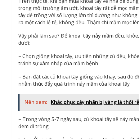
Trên thực tế, khi bạn mua khoai tây về nhà để dùn
trong môi trường ẩm ướt, khoai tây rất dễ mọc mầm
tây để trồng với số lượng lớn thì dường như không 
ra một cách lẻ tẻ, không đều. Thậm chí mầm mọc lên
Vậy phải làm sao? Để
khoai tây nảy mầm
đều, khỏe,
dưới:
– Chọn giống khoai tây, ưu tiên những củ đều, khỏe
tránh sự xâm nhập của mầm bệnh
– Bạn đặt các củ khoai tây giống vào khay, sau đó đ
nhằm thúc đẩy quá trình nảy mầm của khoai tây
Nên xem:
Khắc phục cây nhãn bị vàng lá thối r
– Trong vòng 5-7 ngày sau, củ khoai tây sẽ nảy mầ
đem đi trồng.