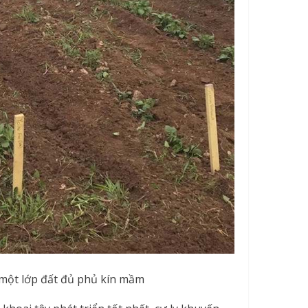
 một lớp đất đủ phủ kín mầm