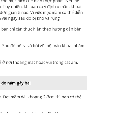
g cho mục đích chế biến thực phẩm. Nếu để
. Tuy nhiên, khi bạn có ý định ủ mầm khoai
đơn giản tí nào. Vì việc mọc mầm có thể diễn
 vài ngày sau đó bị khô và rụng.
 bạn chỉ cần thực hiện theo hướng dẫn bên
. Sau đó bổ ra và bôi vôi bột vào khoai nhằm
ể ở nơi thoáng mát hoặc vùi trong cát ẩm,
ễ do nấm gây hại
m. Đợi mầm dài khoảng 2-3cm thì bạn có thể