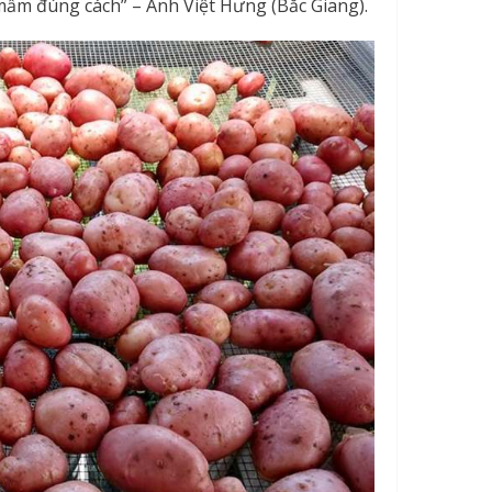
 mầm đúng cách” – Anh Việt Hưng (Bắc Giang).