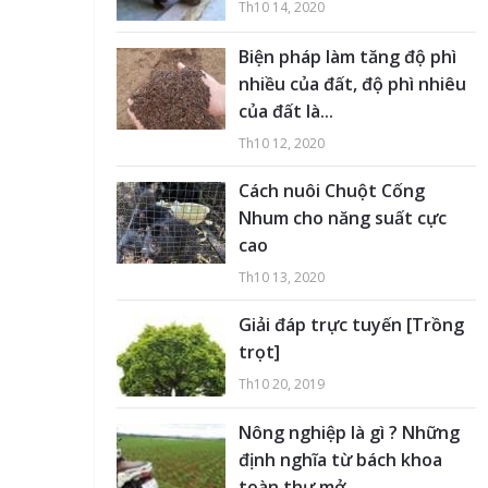
Th10 14, 2020
Biện pháp làm tăng độ phì
nhiều của đất, độ phì nhiêu
của đất là...
Th10 12, 2020
Cách nuôi Chuột Cống
Nhum cho năng suất cực
cao
Th10 13, 2020
Giải đáp trực tuyến [Trồng
trọt]
Th10 20, 2019
Nông nghiệp là gì ? Những
định nghĩa từ bách khoa
toàn thư mở