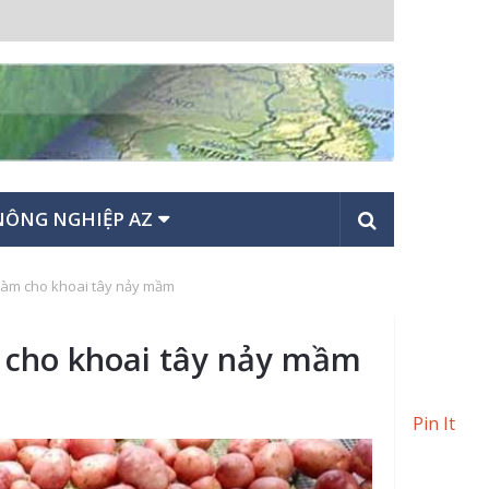
NÔNG NGHIỆP AZ
 làm cho khoai tây nảy mầm
m cho khoai tây nảy mầm
Pin It