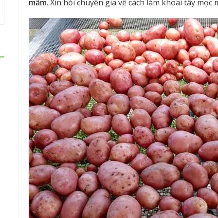
mầm
. Xin hỏi chuyên gia về cách làm khoai tây mọc