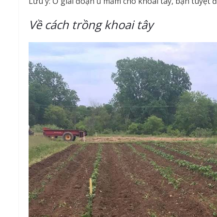
Lưu ý: Ở giai đoạn ủ mầm cho khoai tây, bạn tuyệt 
Về cách trồng khoai tây