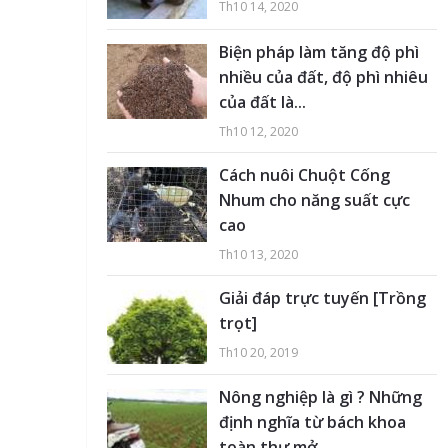
Th10 14, 2020
Biện pháp làm tăng độ phì
nhiều của đất, độ phì nhiêu
của đất là...
Th10 12, 2020
Cách nuôi Chuột Cống
Nhum cho năng suất cực
cao
Th10 13, 2020
Giải đáp trực tuyến [Trồng
trọt]
Th10 20, 2019
Nông nghiệp là gì ? Những
định nghĩa từ bách khoa
toàn thư mở