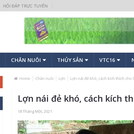
HỎI ĐÁP TRỰC TUYẾN
CHĂN NUÔI
THỦY SẢN
VTC16
Home
Chăn nuôi
Lợn
Lợn nái đẻ khó, cách kích thích cho
Lợn nái đẻ khó, cách kích t
18 Tháng Một, 2021