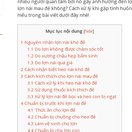
nhiều người quan tâm bởi nó gây ảnh hưởng đến lợi
lợn nái mau đẻ không? Cách xử lý khi gặp tình huốn
hiểu trong bài viết dưới đây nhé!
Mục lục nội dung
[
hide
]
1
Nguyên nhân lợn nái khó đẻ
1.1
Do lợn không được chăm sóc tốt
1.2
Do xương chậu hẹp bẩm sinh
1.3
Do lợn nái quá già
2
Cách nhận biết heo nái khó đẻ
3
Cách kích thích cho lợn nái mau đẻ
3.1
Cách xử lý khi heo nái khó đẻ
3.2
Sử dụng thuốc kích thích đẻ
3.3
Xử lý lợn nái đẻ bọc và heo con bị ngạt
4
Chuẩn bị trước khi lợn nái đẻ
4.1
Thức ăn cho lợn đẻ
4.2
Chuẩn bị chuồng cho heo đẻ
4.3
Làm vệ sinh cho lợn
4.4
Chuẩn bị cho lợn con