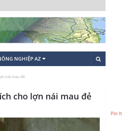
NÔNG NGHIỆP AZ
 lợn nái mau đẻ
hích cho lợn nái mau đẻ
Pin It