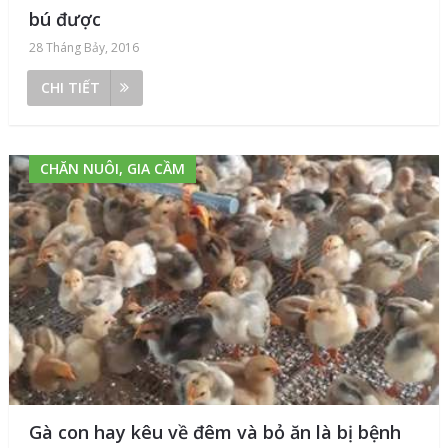
bú được
28 Tháng Bảy, 2016
CHI TIẾT
CHĂN NUÔI, GIA CẦM
Gà con hay kêu về đêm và bỏ ăn là bị bệnh