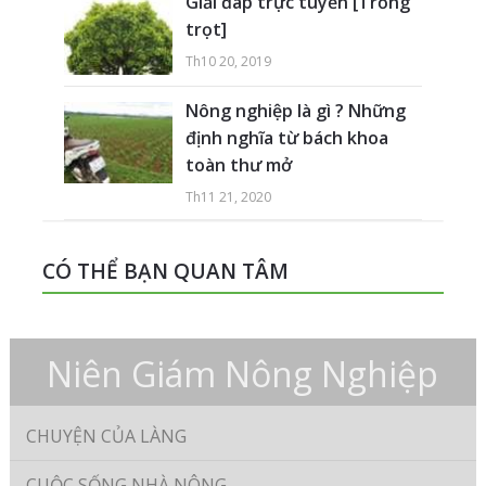
Giải đáp trực tuyến [Trồng
trọt]
Th10 20, 2019
Nông nghiệp là gì ? Những
định nghĩa từ bách khoa
toàn thư mở
Th11 21, 2020
CÓ THỂ BẠN QUAN TÂM
Niên Giám Nông Nghiệp
CHUYỆN CỦA LÀNG
CUỘC SỐNG NHÀ NÔNG