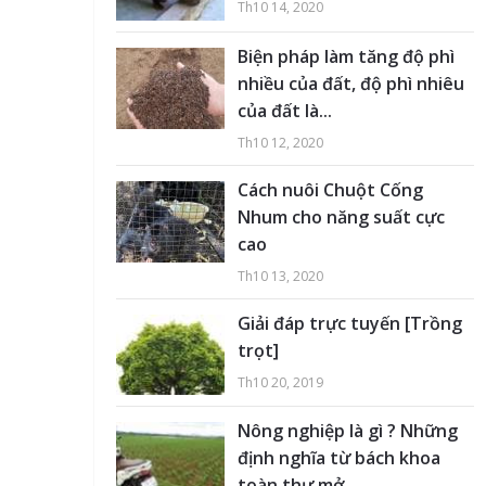
Th10 14, 2020
Biện pháp làm tăng độ phì
nhiều của đất, độ phì nhiêu
của đất là...
Th10 12, 2020
Cách nuôi Chuột Cống
Nhum cho năng suất cực
cao
Th10 13, 2020
Giải đáp trực tuyến [Trồng
trọt]
Th10 20, 2019
Nông nghiệp là gì ? Những
định nghĩa từ bách khoa
toàn thư mở