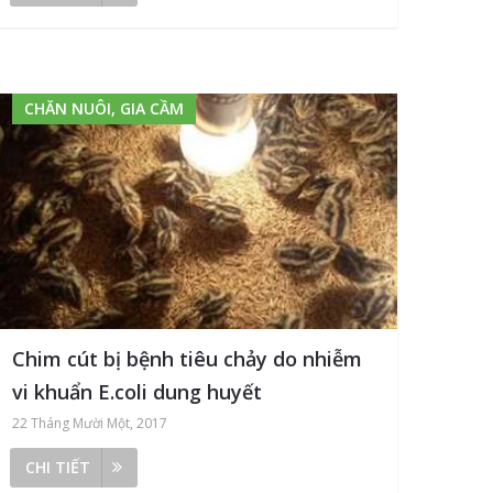
CHĂN NUÔI, GIA CẦM
Chim cút bị bệnh tiêu chảy do nhiễm
vi khuẩn E.coli dung huyết
22 Tháng Mười Một, 2017
CHI TIẾT