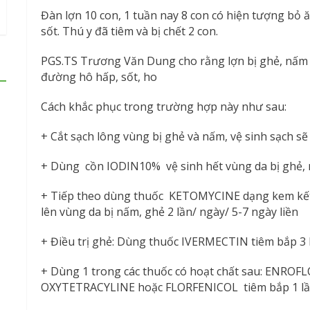
Đàn lợn 10 con, 1 tuần nay 8 con có hiện tượng bỏ ăn
sốt. Thú y đã tiêm và bị chết 2 con.
PGS.TS Trương Văn Dung cho rằng lợn bị ghẻ, nấm 
đường hô hấp, sốt, ho
Cách khắc phục trong trường hợp này như sau:
+ Cắt sạch lông vùng bị ghẻ và nấm, vệ sinh sạch sẽ
+ Dùng cồn IODIN10% vệ sinh hết vùng da bị ghẻ, n
+ Tiếp theo dùng thuốc KETOMYCINE dạng kem kế
lên vùng da bị nấm, ghẻ 2 lần/ ngày/ 5-7 ngày liền
+ Điều trị ghẻ: Dùng thuốc IVERMECTIN tiêm bắp 3 l
+ Dùng 1 trong các thuốc có hoạt chất sau: ENRO
OXYTETRACYLINE hoặc FLORFENICOL tiêm bắp 1 lần/