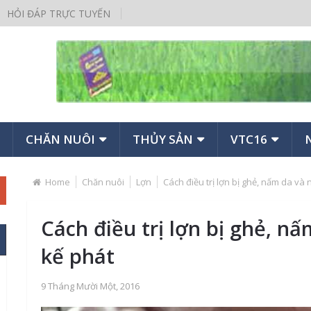
HỎI ĐÁP TRỰC TUYẾN
CHĂN NUÔI
THỦY SẢN
VTC16
Home
Chăn nuôi
Lợn
Cách điều trị lợn bị ghẻ, nấm da và
Cách điều trị lợn bị ghẻ, n
kế phát
9 Tháng Mười Một, 2016