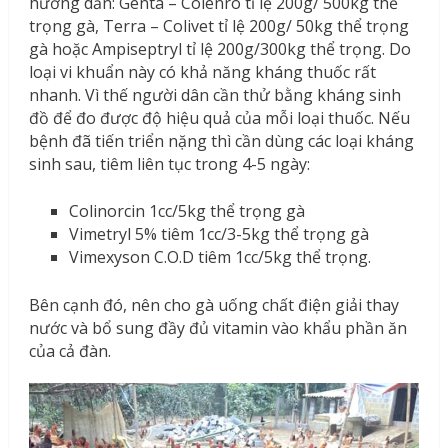
hướng dẫn: Genta – Colenro tỉ lệ 200g/ 500kg thể
trọng gà, Terra – Colivet tỉ lệ 200g/ 50kg thể trọng
gà hoặc Ampiseptryl tỉ lệ 200g/300kg thể trọng. Do
loại vi khuẩn này có khả năng kháng thuốc rất
nhanh. Vì thế người dân cần thử bằng kháng sinh
đồ để đo được độ hiệu quả của mỗi loại thuốc. Nếu
bệnh đã tiến triển nặng thì cần dùng các loại kháng
sinh sau, tiêm liên tục trong 4-5 ngày:
Colinorcin 1cc/5kg thể trọng gà
Vimetryl 5% tiêm 1cc/3-5kg thể trọng gà
Vimexyson C.O.D tiêm 1cc/5kg thể trọng.
Bên cạnh đó, nên cho gà uống chất điện giải thay
nước và bổ sung đầy đủ vitamin vào khẩu phần ăn
của cả đàn.