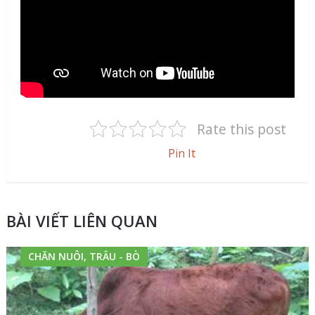
Rate this post
Pin It
BÀI VIẾT LIÊN QUAN
CHĂN NUÔI, TRÂU - BÒ