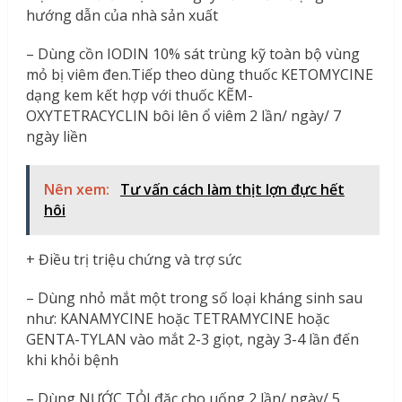
hướng dẫn của nhà sản xuất
– Dùng cồn IODIN 10% sát trùng kỹ toàn bộ vùng
mỏ bị viêm đen.Tiếp theo dùng thuốc KETOMYCINE
dạng kem kết hợp với thuốc KẼM-
OXYTETRACYCLIN bôi lên ổ viêm 2 lần/ ngày/ 7
ngày liền
Nên xem:
Tư vấn cách làm thịt lợn đực hết
hôi
+ Điều trị triệu chứng và trợ sức
– Dùng nhỏ mắt một trong số loại kháng sinh sau
như: KANAMYCINE hoặc TETRAMYCINE hoặc
GENTA-TYLAN vào mắt 2-3 giọt, ngày 3-4 lần đến
khi khỏi bệnh
– Dùng NƯỚC TỎI đặc cho uống 2 lần/ ngày/ 5