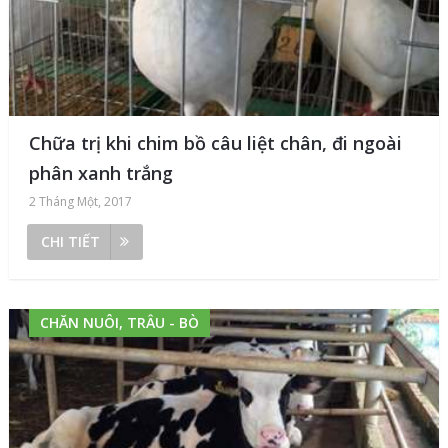
Chữa trị khi chim bồ câu liệt chân, đi ngoài
phân xanh trắng
2 Tháng Một, 2017
CHI TIẾT
CHĂN NUÔI, TRÂU - BÒ