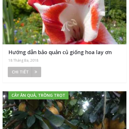
Hướng dẫn bảo quản củ giống hoa lay ơn
18 Tháng Ba, 2018
CHI TIẾT
CÂY ĂN QUẢ, TRỒNG TRỌT