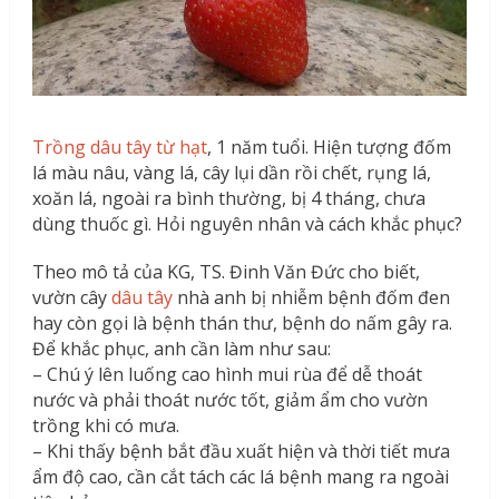
Trồng dâu tây từ hạt
, 1 năm tuổi. Hiện tượng đốm
lá màu nâu, vàng lá, cây lụi dần rồi chết, rụng lá,
xoăn lá, ngoài ra bình thường, bị 4 tháng, chưa
dùng thuốc gì. Hỏi nguyên nhân và cách khắc phục?
Theo mô tả của KG, TS. Đinh Văn Đức cho biết,
vườn cây
dâu tây
nhà anh bị nhiễm bệnh đốm đen
hay còn gọi là bệnh thán thư, bệnh do nấm gây ra.
Để khắc phục, anh cần làm như sau:
– Chú ý lên luống cao hình mui rùa để dễ thoát
nước và phải thoát nước tốt, giảm ẩm cho vườn
trồng khi có mưa.
– Khi thấy bệnh bắt đầu xuất hiện và thời tiết mưa
ẩm độ cao, cần cắt tách các lá bệnh mang ra ngoài