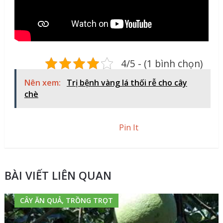
4/5 - (1 bình chọn)
Nên xem:
Trị bệnh vàng lá thối rễ cho cây
chè
Pin It
BÀI VIẾT LIÊN QUAN
CÂY ĂN QUẢ, TRỒNG TRỌT