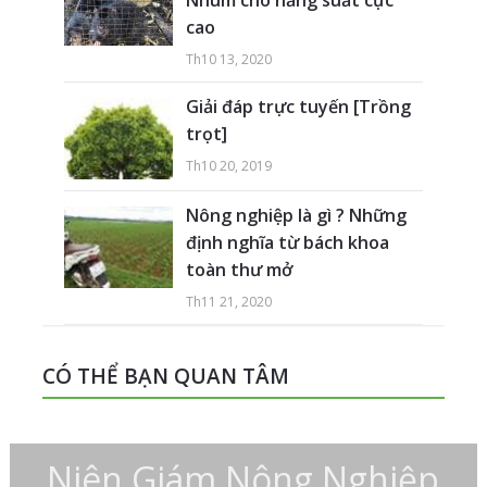
Nhum cho năng suất cực
cao
Th10 13, 2020
Giải đáp trực tuyến [Trồng
trọt]
Th10 20, 2019
Nông nghiệp là gì ? Những
định nghĩa từ bách khoa
toàn thư mở
Th11 21, 2020
CÓ THỂ BẠN QUAN TÂM
Niên Giám Nông Nghiệp